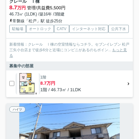
クレール Ⅰ棟
8.7
万円
管理/共益費5,500円
46.73㎡ (1LDK) /築16年 /3階建
常磐線「松戸」駅 徒歩25分
駐輪場
オートロック
CATV
インターネット対応
公共下水
新着情報：クレール Ⅰ棟の空室情報ならコチラ。セブンイレブン 松戸
三矢小台店まで徒歩6分と近場にコンビニがあるのもポイン...
もっと見
る
募集中の部屋
1階
8.7万円
1階 / 46.73㎡ / 1LDK
ハイツ