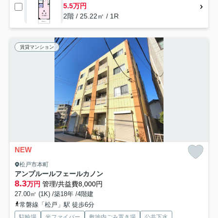
5.5万円
2階 / 25.22㎡ / 1R
賃貸マンション
NEW
松戸市本町
アンプルールフェールカノン
8.3
万円
管理/共益費8,000円
27.00㎡ (1K) /築18年 /4階建
常磐線「松戸」駅 徒歩6分
駐輪場
光ファイバー
敷地内ごみ置き場
公共下水