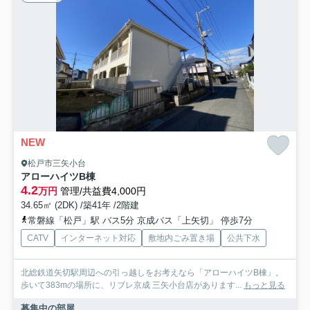
NEW
松戸市三矢小台
アローハイツB棟
4.2
万円
管理/共益費4,000円
34.65㎡ (2DK) /築41年 /2階建
常磐線「松戸」駅 バス5分 京成バス「上矢切」 停歩7分
CATV
インターネット対応
敷地内ごみ置き場
公共下水
北総鉄道矢切駅周辺への引っ越しをお考えなら「アローハイツB棟」。
歩いて383mの場所に、リブレ京成 三矢小台店があります...
もっと見る
募集中の部屋