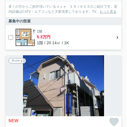
多くの方からご好評頂いているｄｕｅ ＥＮＩＫＥＳのご紹介です。室
内設備はCATV・エアコンなど大変充実しております。TV...
もっと見る
募集中の部屋
1階
5.3万円
1階 / 20.14㎡ / 1K
アパート
NEW