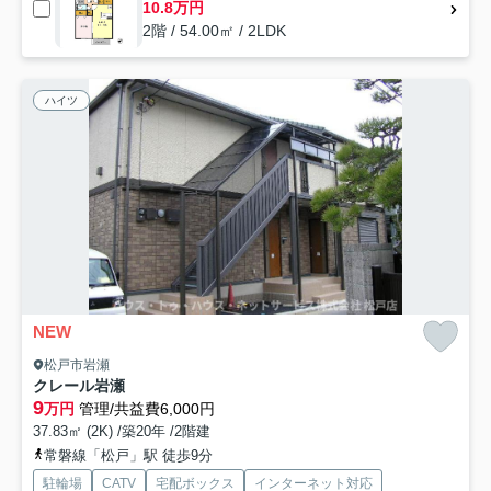
10.8万円
2階 / 54.00㎡ / 2LDK
ハイツ
NEW
松戸市岩瀬
クレール岩瀬
9
万円
管理/共益費6,000円
37.83㎡ (2K) /築20年 /2階建
常磐線「松戸」駅 徒歩9分
駐輪場
CATV
宅配ボックス
インターネット対応