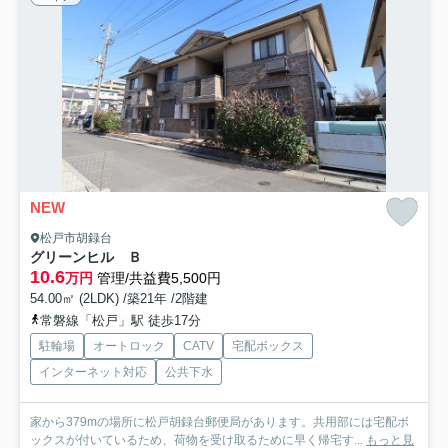
NEW
松戸市胡録台
グリーンヒル Ｂ
10.6
万円
管理/共益費5,500円
54.00㎡ (2LDK) /築21年 /2階建
常磐線「松戸」駅 徒歩17分
駐輪場
オートロック
CATV
宅配ボックス
インターネット対応
公共下水
家から379mの場所に松戸胡録台郵便局があります。共用部には宅配ボ
ックスが付いているため、荷物を受け取るために早く帰宅す...
もっと見