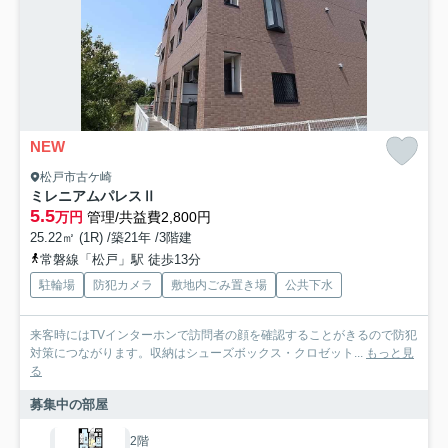
NEW
松戸市古ケ崎
ミレニアムパレスⅡ
5.5
万円
管理/共益費2,800円
25.22㎡ (1R) /築21年 /3階建
常磐線「松戸」駅 徒歩13分
駐輪場
防犯カメラ
敷地内ごみ置き場
公共下水
来客時にはTVインターホンで訪問者の顔を確認することがきるので防犯
対策につながります。収納はシューズボックス・クロゼット...
もっと見
る
募集中の部屋
2階