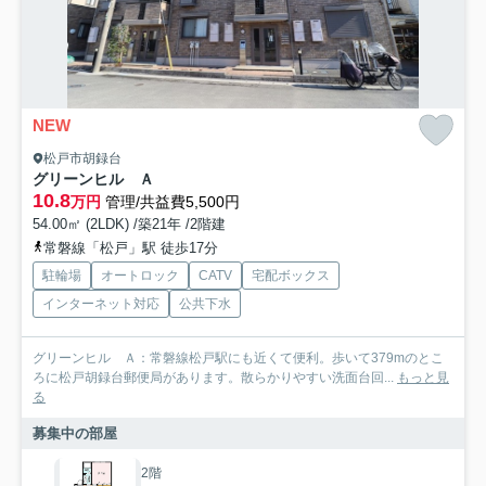
NEW
松戸市胡録台
グリーンヒル Ａ
10.8
万円
管理/共益費5,500円
54.00㎡ (2LDK) /築21年 /2階建
常磐線「松戸」駅 徒歩17分
駐輪場
オートロック
CATV
宅配ボックス
インターネット対応
公共下水
グリーンヒル Ａ：常磐線松戸駅にも近くて便利。歩いて379mのとこ
ろに松戸胡録台郵便局があります。散らかりやすい洗面台回...
もっと見
る
募集中の部屋
2階