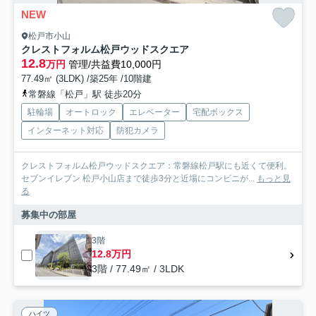
NEW
松戸市小山
クレストフォルム松戸ウッドスクエア
12.8
万円
管理/共益費10,000円
77.49㎡ (3LDK) /築25年 /10階建
常磐線「松戸」駅 徒歩20分
駐輪場
オートロック
エレベーター
宅配ボックス
インターネット対応
防犯カメラ
クレストフォルム松戸ウッドスクエア：常磐線松戸駅にも近くて便利。
セブンイレブン 松戸小山店まで徒歩3分と近場にコンビニが...
もっと見
る
募集中の部屋
3階
12.8万円
3階 / 77.49㎡ / 3LDK
ハイツ