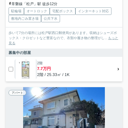
常磐線「松戸」駅 徒歩12分
駐輪場
オートロック
宅配ボックス
インターネット対応
敷地内ごみ置き場
公共下水
歩いて7分の場所には松戸駅西口郵便局があります。収納はシューズボ
ックス・クロゼットなど豊富なので、衣類や履き物の整理がし...
もっと
見る
募集中の部屋
2階
7.7万円
2階 / 25.33㎡ / 1K
アパート