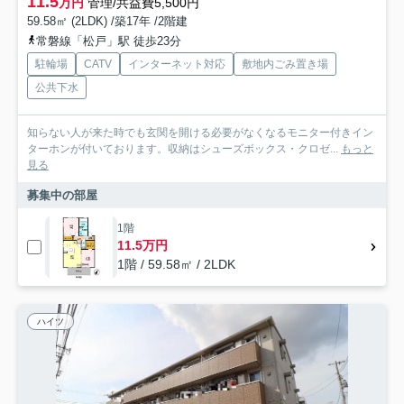
11.5
万円
管理/共益費5,500円
59.58㎡ (2LDK) /築17年 /2階建
常磐線「松戸」駅 徒歩23分
駐輪場
CATV
インターネット対応
敷地内ごみ置き場
公共下水
知らない人が来た時でも玄関を開ける必要がなくなるモニター付きイン
ターホンが付いております。収納はシューズボックス・クロゼ...
もっと
見る
募集中の部屋
1階
11.5万円
1階 / 59.58㎡ / 2LDK
ハイツ