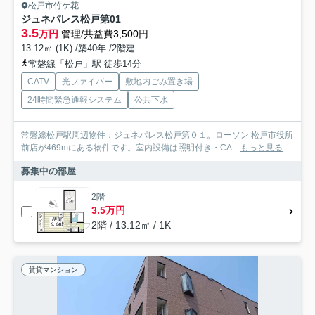
松戸市竹ケ花
ジュネパレス松戸第01
3.5
万円
管理/共益費3,500円
13.12㎡ (1K) /築40年 /2階建
常磐線「松戸」駅 徒歩14分
CATV
光ファイバー
敷地内ごみ置き場
24時間緊急通報システム
公共下水
常磐線松戸駅周辺物件：ジュネパレス松戸第０１。ローソン 松戸市役所
前店が469mにある物件です。室内設備は照明付き・CA...
もっと見る
募集中の部屋
2階
3.5万円
2階 / 13.12㎡ / 1K
賃貸マンション