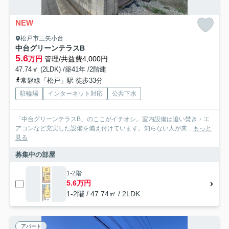
NEW
松戸市三矢小台
中台グリーンテラスB
5.6
万円
管理/共益費4,000円
47.74㎡ (2LDK) /築41年 /2階建
常磐線「松戸」駅 徒歩33分
駐輪場
インターネット対応
公共下水
「中台グリーンテラスB」のここがイチオシ。室内設備は追い焚き・エ
アコンなど充実した設備を備え付けています。知らない人が来...
もっと
見る
募集中の部屋
1-2階
5.6万円
1-2階 / 47.74㎡ / 2LDK
アパート