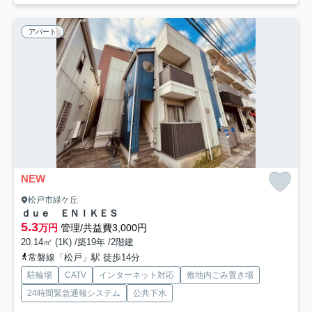
アパート
NEW
松戸市緑ケ丘
ｄｕｅ ＥＮＩＫＥＳ
5.3
万円
管理/共益費3,000円
20.14㎡ (1K) /築19年 /2階建
常磐線「松戸」駅 徒歩14分
駐輪場
CATV
インターネット対応
敷地内ごみ置き場
24時間緊急通報システム
公共下水