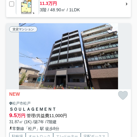
11.3万円
3階 / 48.90㎡ / 1LDK
賃貸マンション
NEW
松戸市松戸
ＳＯＵＬＡＧＥＭＥＮＴ
9.5
万円
管理/共益費11,000円
31.87㎡ (1K) /築7年 /7階建
常磐線「松戸」駅 徒歩8分
駐輪場
オートロック
エレベーター
宅配ボックス