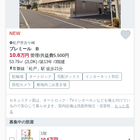
NEW
松戸市古ケ崎
プレミール B
10.6
万円
管理/共益費5,500円
53.79㎡ (2LDK) /築13年 /3階建
常磐線「松戸」駅 徒歩21分
駐輪場
オートロック
宅配ボックス
インターネット対応
防犯カメラ
敷地内ごみ置き場
セキュリティ面は、オートロック・TVインターホンなどを備え付けてい
るので安心して暮らせます。室内設備は洗面所独立・浴室乾...
もっと見
る
募集中の部屋
1階
10.6万円