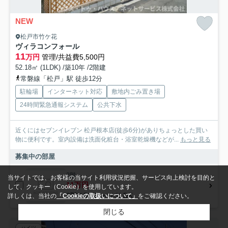
NEW
松戸市竹ケ花
ヴィラコンフォール
11
万円
管理/共益費5,500円
52.18㎡ (1LDK) /築10年 /2階建
常磐線「松戸」駅 徒歩12分
駐輪場
インターネット対応
敷地内ごみ置き場
24時間緊急通報システム
公共下水
近くにはセブンイレブン 松戸根本店(徒歩6分)がありちょっとした買い
物に便利です。室内設備は洗面化粧台・浴室乾燥機などが...
もっと見る
募集中の部屋
2階
当サイトでは、お客様の当サイト利用状況把握、サービス向上検討を目的と
11万円
して、クッキー（Cookie）を使用しています。
2階 / 52.18㎡ / 1LDK
詳しくは、当社の
「Cookieの取扱いについて」
をご確認ください。
閉じる
ハイツ