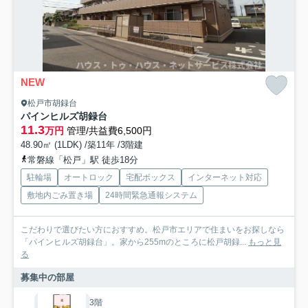
NEW
松戸市胡録台
パインヒルズ胡録台
11.3
万円
管理/共益費6,500円
48.90㎡ (1LDK) /築11年 /3階建
常磐線「松戸」駅 徒歩18分
駐輪場
オートロック
宅配ボックス
インターネット対応
敷地内ごみ置き場
24時間緊急通報システム
こだわりで選びたい方におすすめ。松戸市エリアで住まいをお探しなら
「パインヒルズ胡録台」。家から255mのところに松戸胡録...
もっと見
る
募集中の部屋
3階