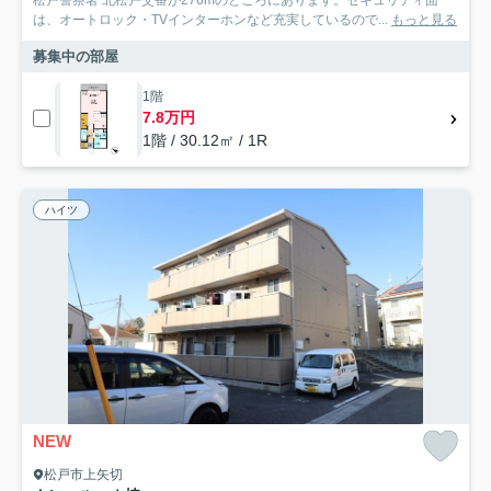
は、オートロック・TVインターホンなど充実しているので...
もっと見る
募集中の部屋
1階
7.8万円
1階 / 30.12㎡ / 1R
ハイツ
NEW
松戸市上矢切