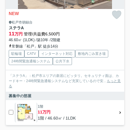
NEW
松戸市胡録台
ステラA
11
万円
管理/共益費6,500円
46.60㎡ (1LDK) /築10年 /2階建
常磐線「松戸」駅 徒歩14分
駐輪場
CATV
インターネット対応
敷地内ごみ置き場
24時間緊急通報システム
公共下水
「ステラA」：松戸市エリアの新居にピッタリ。セキュリティ面は、カ
ードキー・24時間緊急通報システムなど充実しているので安...
もっと見
る
募集中の部屋
1階
11万円
1階 / 46.60㎡ / 1LDK