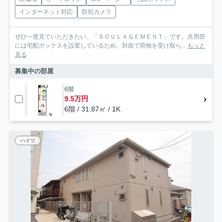
インターネット対応
防犯カメラ
ぜひ一度見ていただきたい、「ＳＯＵＬＡＧＥＭＥＮＴ」です。共用部
には宅配ボックスを設置しているため、対面で荷物を受け取ら...
もっと
見る
募集中の部屋
6階
9.5万円
6階 / 31.87㎡ / 1K
ハイツ