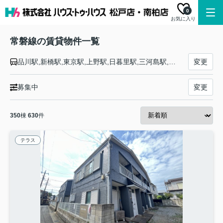
0
お気に入り
常磐線の賃貸物件一覧
品川駅,新橋駅,東京駅,上野駅,日暮里駅,三河島駅,南千住駅,北千住駅,松戸駅,柏駅,我孫子駅,天王台駅,取手駅,藤代駅,龍ケ崎市駅,牛久駅,ひたち野うしく駅,荒川沖駅,土浦駅,神立駅,高浜駅,石岡駅,羽鳥駅,岩間駅,友部駅,内原駅,赤塚駅,偕楽園駅,水戸駅,勝田駅,佐和駅,東海駅,大甕駅,常陸多賀駅,日立駅,小木津駅,十王駅,高萩駅,南中郷駅,磯原駅,大津港駅,勿来駅,植田駅,泉駅,湯本駅,内郷駅,いわき駅,草野駅,四ツ倉駅,久ノ浜駅,末続駅,広野駅,Ｊヴィレッジ駅,木戸駅,竜田駅,富岡駅,夜ノ森駅,大野駅,双葉駅,浪江駅,桃内駅,小高駅,磐城太田駅,原ノ町駅,鹿島駅,日立木駅,相馬駅,駒ケ嶺駅,新地駅,坂元駅,山下駅,浜吉田駅,亘理駅,逢隈駅,岩沼駅,館腰駅,名取駅,南仙台駅,太子堂駅,長町駅,仙台駅
変更
募集中
変更
350
棟
630
件
テラス