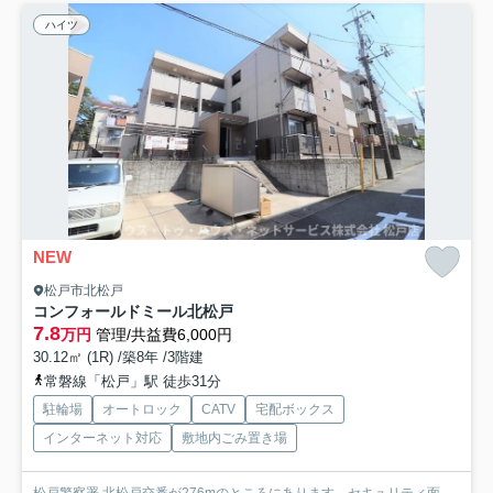
ハイツ
NEW
松戸市北松戸
コンフォールドミール北松戸
7.8
万円
管理/共益費6,000円
30.12㎡ (1R) /築8年 /3階建
常磐線「松戸」駅 徒歩31分
駐輪場
オートロック
CATV
宅配ボックス
インターネット対応
敷地内ごみ置き場
松戸警察署 北松戸交番が276mのところにあります。セキュリティ面