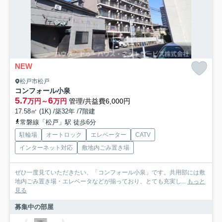
NEW
松戸市松戸
コンフォール小泉
5.7
6
万円～
万円
管理/共益費6,000円
17.58㎡ (1K) /築32年 /7階建
常磐線「松戸」駅 徒歩6分
駐輪場
オートロック
エレベーター
CATV
インターネット対応
敷地内ごみ置き場
ぜひ一度見ていただきたい、「コンフォール小泉」です。共用部には敷
地内ごみ置き場・エレベータなどが揃っており、とても充実し...
もっと
見る
募集中の部屋