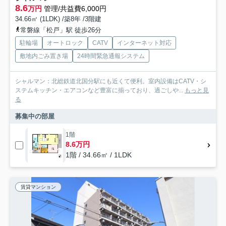
8.6
万円
管理/共益費6,000円
34.66㎡ (1LDK) /築8年 /3階建
常磐線「松戸」駅 徒歩26分
駐輪場
オートロック
CATV
インターネット対応
敷地内ごみ置き場
24時間緊急通報システム
シャルマン：北総鉄道北国分駅にも近くて便利。室内設備はCATV・シ
ステムキッチン・エアコンなど豊富に揃っており、過ごしや...
もっと見
る
募集中の部屋
1階
8.6万円
1階 / 34.66㎡ / 1LDK
賃貸マンション