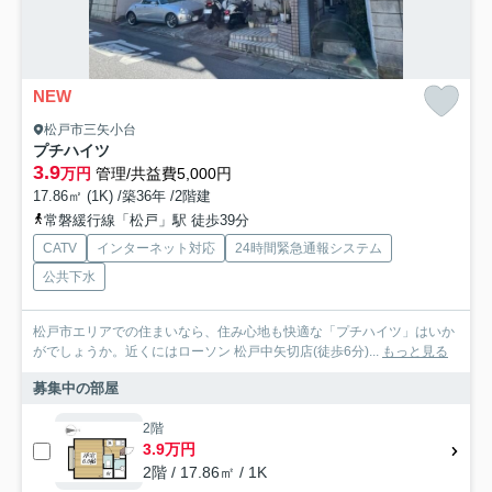
NEW
松戸市三矢小台
プチハイツ
3.9
万円
管理/共益費5,000円
17.86㎡ (1K) /築36年 /2階建
常磐緩行線「松戸」駅 徒歩39分
CATV
インターネット対応
24時間緊急通報システム
公共下水
松戸市エリアでの住まいなら、住み心地も快適な「プチハイツ」はいか
がでしょうか。近くにはローソン 松戸中矢切店(徒歩6分)...
もっと見る
募集中の部屋
2階
3.9万円
2階 / 17.86㎡ / 1K