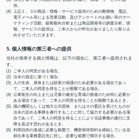
供。
(4) 上記１、３の商品・情報・サービス提供のための郵便物、電話、
電子メール等による営業活動、及びアンケートのお願い等のマー
ケティング活動、顧客動向分析または商品開発等の調査分析。情
報、サービスの提供は、ご本人からの申出がありましたら取り止
めさせていただきます。
5. 個人情報の第三者への提供
当社が保有する個人情報は、以下の場合に、第三者へ提供されま
す。
(1) ご本人の同意がある場合。
(2) 法令の規定に基づく場合。
(3) 人の生命、身体または財産の保護のため必要がある場合であっ
て、ご本人の同意を得ることが困難である場合。
(4) 公衆衛生の向上または児童の健全な育成の推進のため特に必要が
ある場合であって、ご本人の同意を得ることが困難であるとき。
(5) 国の機関もしくは地方公共団体、またはその委託を受けたものが
法令の定める事務を遂行することに対して協力する必要がある場
合であって、ご本人の同意を得ることにより当該事務の遂行に支
障を及ぼす恐れがあるとき。
(6) 利用目的の達成に必要な範囲で、機密保持契約を締結している信
頼出来る業務委託先に対し、必要な範囲で開示する場合。