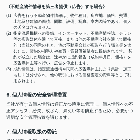
《不動産物件情報を第三者提供（広告）する場合》
(1) 広告を行う不動産物件情報は、物件種目、所在地、価格、交通、
土地及び建物の面積、間取、設備、写真、案内図等であり、個人
の氏名は含みません。
(2) 指定流通機構への登録、インターネット、不動産情報誌、チラシ
等の広告媒体を通じて直接、または他の不動産会社を通じて間接
的（当社の同意のもと、他の不動産会社が広告を行う場合等を含
む）に、契約の相手方や売買・賃貸借希望者に提供されます。 契
約が成立した場合は、速やかに成約報告（成約年月日、価格）を
広告媒体主等へ行い、広告を停止します。
(3) 成約情報は、指定流通機構や民間の広告媒体主により集計、加工
もしくは分析され、他の取引における価格査定の資料等として利
用されます。
6. 個人情報の安全管理措置
当社が有する個人情報は適正かつ慎重に管理し、個人情報への不
正アクセス、紛失、改ざん、漏えい等を防止するため、必要かつ
適切な安全管理措置を講じます。
7. 個人情報取扱の委託