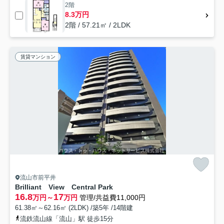
2階
8.3万円
2階 / 57.21㎡ / 2LDK
賃貸マンション
流山市前平井
Brilliant View Central Park
16.8
17
万円～
万円
管理/共益費11,000円
61.38㎡～62.16㎡ (2LDK) /築5年 /14階建
流鉄流山線「流山」駅 徒歩15分