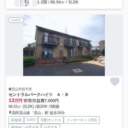
1-2階 / 86.94㎡ / 3LDK
ハイツ
流山市前平井
セントラルパークハイツ Ａ・Ｂ
13
万円
管理/共益費7,000円
66.01㎡ (2LDK) /築20年 /3階建
流鉄流山線「流山」駅 徒歩16分
駐輪場
CATV
宅配ボックス
インターネット対応
敷地内ごみ置き場
公共下水