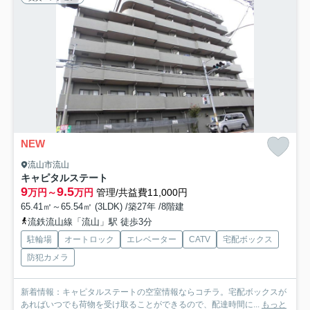
NEW
流山市流山
キャピタルステート
9
9.5
万円～
万円
管理/共益費11,000円
65.41㎡～65.54㎡ (3LDK) /築27年 /8階建
流鉄流山線「流山」駅 徒歩3分
駐輪場
オートロック
エレベーター
CATV
宅配ボックス
防犯カメラ
新着情報：キャピタルステートの空室情報ならコチラ。宅配ボックスが
あればいつでも荷物を受け取ることができるので、配達時間に...
もっと