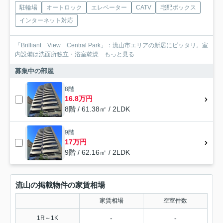
駐輪場
オートロック
エレベーター
CATV
宅配ボックス
インターネット対応
「Brilliant View Central Park」：流山市エリアの新居にピッタリ。室
内設備は洗面所独立・浴室乾燥...
もっと見る
募集中の部屋
8階
16.8万円
8階 / 61.38㎡ / 2LDK
9階
17万円
9階 / 62.16㎡ / 2LDK
流山の掲載物件の家賃相場
家賃相場
空室件数
-
-
1R～1K