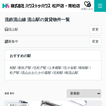
0
お気に入り
流鉄流山線 流山駅の賃貸物件一覧
流山駅
変更
募集中
変更
おすすめの駅
柏駅
/
新松戸駅
/
北松戸駅
/
上本郷駅
/
北小金駅
/
南柏駅
/
松戸駅
/
流山おおたかの森駅
/
北柏駅
/
南流山駅
6
棟
9
件
賃貸マンション