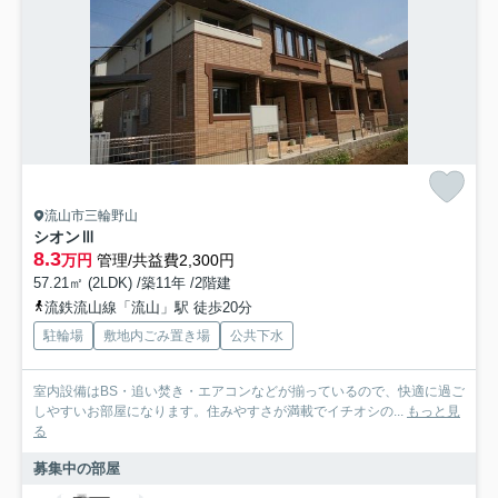
流山市三輪野山
シオンⅢ
8.3
万円
管理/共益費2,300円
57.21㎡ (2LDK) /築11年 /2階建
流鉄流山線「流山」駅 徒歩20分
駐輪場
敷地内ごみ置き場
公共下水
室内設備はBS・追い焚き・エアコンなどが揃っているので、快適に過ご
しやすいお部屋になります。住みやすさが満載でイチオシの...
もっと見
る
募集中の部屋