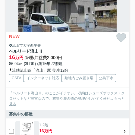
NEW
流山市大字西平井
ベルリード流山Ⅱ
16
万円
管理/共益費2,000円
86.94㎡ (3LDK) /築15年 /2階建
流鉄流山線「流山」駅 徒歩12分
CATV
インターネット対応
敷地内ごみ置き場
公共下水
「ベルリード流山Ⅱ」のここがイチオシ。収納はシューズボックス・ク
ロゼットなど豊富なので、衣類や履き物の整理がしやすく便利...
もっと
見る
募集中の部屋
1-2階
16万円