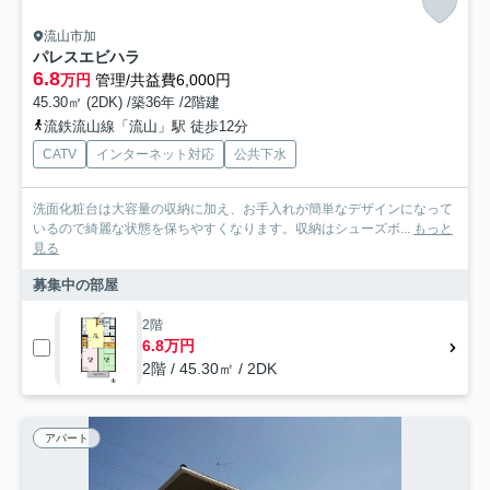
流山市加
パレスエビハラ
6.8
万円
管理/共益費6,000円
45.30㎡ (2DK) /築36年 /2階建
流鉄流山線「流山」駅 徒歩12分
CATV
インターネット対応
公共下水
洗面化粧台は大容量の収納に加え、お手入れが簡単なデザインになって
いるので綺麗な状態を保ちやすくなります。収納はシューズボ...
もっと
見る
募集中の部屋
2階
6.8万円
2階 / 45.30㎡ / 2DK
アパート