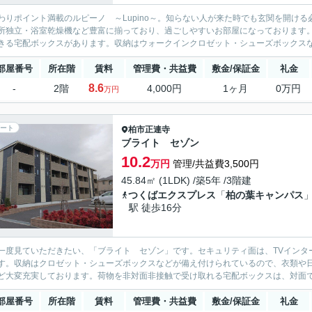
わりポイント満載のルピーノ ～Lupino～。知らない人が来た時でも玄関を開け
所独立・浴室乾燥機など豊富に揃っており、過ごしやすいお部屋になっております
きる宅配ボックスがあります。収納はウォークインクロゼット・シューズボックスなど
部屋番号
所在階
賃料
管理費・共益費
敷金/保証金
礼金
8.6
-
2階
4,000円
1ヶ月
0万円
万円
ート
柏市
正連寺
ブライト セゾン
10.2
万円
管理/共益費3,500円
45.84㎡ (1LDK) /築5年 /3階建
つくばエクスプレス
「
柏の葉キャンパス
駅 徒歩16分
一度見ていただきたい、「ブライト セゾン」です。セキュリティ面は、TVインタ
す。収納はクロゼット・シューズボックスなどが備え付けられているので、衣類や
ど大変充実しております。荷物を非対面非接触で受け取れる宅配ボックスは、対面で
部屋番号
所在階
賃料
管理費・共益費
敷金/保証金
礼金