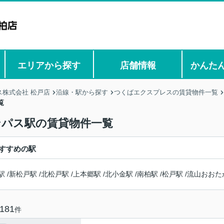
エリアから探す
店舗情報
かんた
株式会社 松戸店
沿線・駅から探す
つくばエクスプレスの賃貸物件一覧
覧
ンパス駅の賃貸物件一覧
すすめの駅
駅
/
新松戸駅
/
北松戸駅
/
上本郷駅
/
北小金駅
/
南柏駅
/
松戸駅
/
流山おおた
181
件