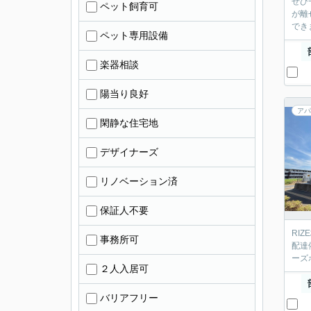
ぜひ
ペット飼育可
が離
でき
ペット専用設備
楽器相談
陽当り良好
アパ
閑静な住宅地
デザイナーズ
リノベーション済
保証人不要
RI
事務所可
配達
ーズ
２人入居可
バリアフリー