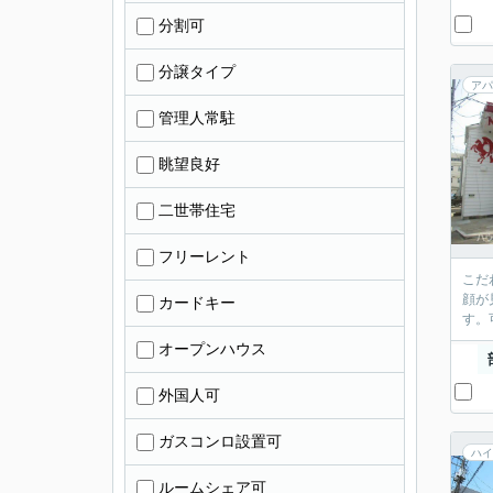
分割可
分譲タイプ
アパ
管理人常駐
眺望良好
二世帯住宅
フリーレント
こだ
顔が
カードキー
す。
オープンハウス
外国人可
ガスコンロ設置可
ハイ
ルームシェア可