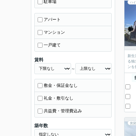
駐車場
ハイ
アパート
マンション
一戸建て
新生
賃料
る独
ンを
～
敷金・保証金なし
礼金・敷引なし
共益費・管理費込み
賃貸
築年数