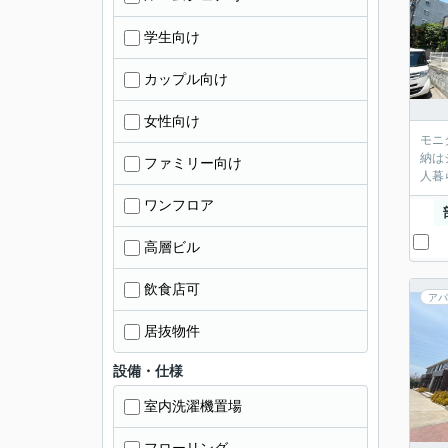
学生向け
カップル向け
女性向け
モニ
納は
ファミリー向け
人暮
ワンフロア
高層ビル
飲食店可
アパ
居抜物件
設備・仕様
室内洗濯機置場