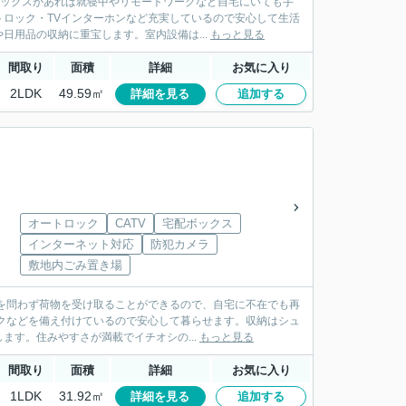
ボックスがあれば就寝中やリモートワークなど自宅にいても手
ロック・TVインターホンなど充実しているので安心して生活
用品の収納に重宝します。室内設備は...
もっと見る
間取り
面積
詳細
お気に入り
2LDK
49.59㎡
詳細を見る
追加する
オートロック
CATV
宅配ボックス
」
インターネット対応
防犯カメラ
敷地内ごみ置き場
間を問わず荷物を受け取ることができるので、自宅に不在でも再
クなどを備え付けているので安心して暮らせます。収納はシュ
す。住みやすさが満載でイチオシの...
もっと見る
間取り
面積
詳細
お気に入り
1LDK
31.92㎡
詳細を見る
追加する