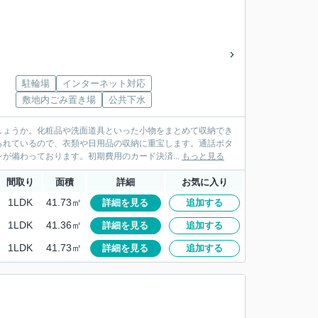
」
駐輪場
インターネット対応
敷地内ごみ置き場
公共下水
しょうか。化粧品や洗面道具といった小物をまとめて収納でき
られているので、衣類や日用品の収納に重宝します。通話ボタ
が備わっております。初期費用のカード決済...
もっと見る
間取り
面積
詳細
お気に入り
1LDK
41.73㎡
詳細を見る
追加する
1LDK
41.36㎡
詳細を見る
追加する
1LDK
41.73㎡
詳細を見る
追加する