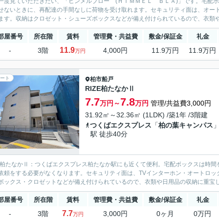
一度見ていただきたい、「ヒンメルブロー (ＨＩＭＭＥＬ ＢＬＡ)」です。宅配
せないときに、再配達の手間なしに荷物を受け取れます。セキュリティ面は、オート
ます。収納はクロゼット・シューズボックスなどが備え付けられているので、衣類や日
部屋番号
所在階
賃料
管理費・共益費
敷金/保証金
礼金
11.9
-
3階
4,000円
11.9万円
11.9万円
万円
ート
柏市
船戸
RIZE柏たなかⅡ
7.7
7.8
万円～
万円
管理/共益費3,000円
31.92㎡～32.36㎡ (1LDK) /築1年 /3階建
つくばエクスプレス
「
柏の葉キャンパス
駅 徒歩40分
ZE柏たなかⅡ：つくばエクスプレス柏たなか駅にも近くて便利。宅配ボックスは時
依頼をする必要がなくなります。セキュリティ面は、TVインターホン・オートロッ
ボックス・クロゼットなどが備え付けられているので、衣類や日用品の収納に重宝しま
部屋番号
所在階
賃料
管理費・共益費
敷金/保証金
礼金
7.7
-
3階
3,000円
0ヶ月
0万円
万円