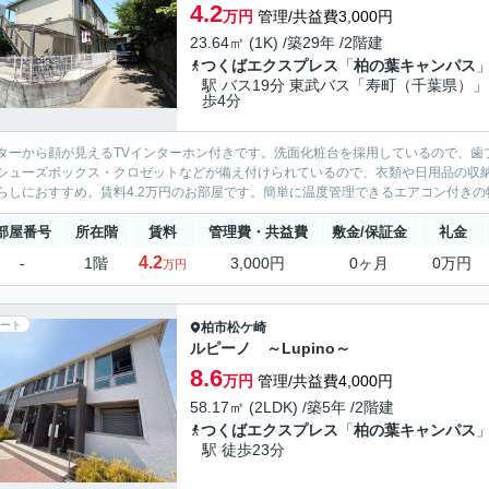
4.2
万円
管理/共益費3,000円
23.64㎡ (1K) /築29年 /2階建
つくばエクスプレス
「
柏の葉キャンパス
駅 バス19分 東武バス「寿町（千葉県）」
歩4分
ターから顔が見えるTVインターホン付きです。洗面化粧台を採用しているので、歯
シューズボックス・クロゼットなどが備え付けられているので、衣類や日用品の収
らしにおすすめ。賃料4.2万円のお部屋です。簡単に温度管理できるエアコン付きの物
部屋番号
所在階
賃料
管理費・共益費
敷金/保証金
礼金
4.2
-
1階
3,000円
0ヶ月
0万円
万円
ート
柏市
松ケ崎
ルピーノ ～Lupino～
8.6
万円
管理/共益費4,000円
58.17㎡ (2LDK) /築5年 /2階建
つくばエクスプレス
「
柏の葉キャンパス
駅 徒歩23分