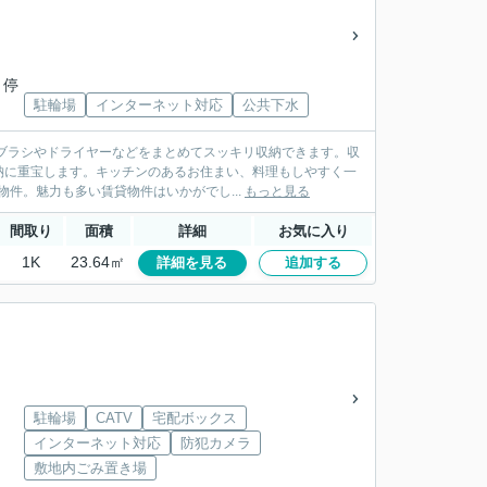
」
 停
駐輪場
インターネット対応
公共下水
ブラシやドライヤーなどをまとめてスッキリ収納できます。収
納に重宝します。キッチンのあるお住まい、料理もしやすく一
件。魅力も多い賃貸物件はいかがでし...
もっと見る
間取り
面積
詳細
お気に入り
1K
23.64㎡
詳細を見る
追加する
駐輪場
CATV
宅配ボックス
」
インターネット対応
防犯カメラ
敷地内ごみ置き場