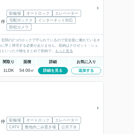
駐輪場
オートロック
エレベーター
」
宅配ボックス
インターネット対応
 停
防犯カメラ
ンスと玄関の2つのロックで守られているので安全面に優れているオ
めに早く帰宅する必要がありません。収納はクロゼット・シュ
いった小物をまとめて収納で...
もっと見る
間取り
面積
詳細
お気に入り
1LDK
54.00㎡
詳細を見る
追加する
」
駐輪場
オートロック
エレベーター
 停
CATV
敷地内ごみ置き場
公共下水