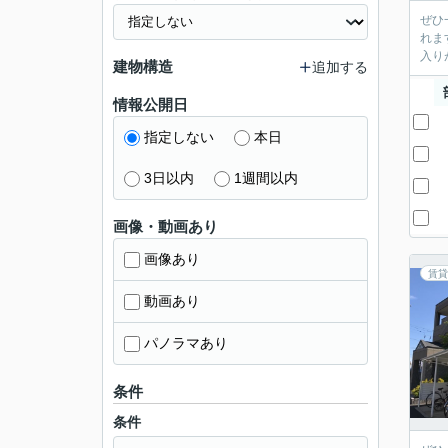
ぜひ
れま
入り
建物構造
追加する
情報公開日
指定しない
本日
3日以内
1週間以内
画像・動画あり
画像あり
賃貸
動画あり
パノラマあり
条件
条件