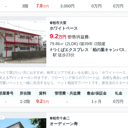
7.8
-
3階
3,000円
0万円
0万円
万円
ート
柏市
大室
ホワイトベース
9.2
万円
管理/共益費-
79.86㎡ (2LDK) /築39年 /2階建
つくばエクスプレス
「
柏の葉キャンパス
駅 徒歩23分
わりで選びたい方におすすめ。柏市エリアで住まいをお探しなら「ホワイトベース
見えるTVインターホン付きです。フローリング張りのアパートは、自然な風合いが
可愛いペットと一緒に生活するなら、ペット相談可アパートです。新生活のスタート
部屋番号
所在階
賃料
管理費・共益費
敷金/保証金
礼金
9.2
-
1-2階
-
1ヶ月
0万円
万円
ツ
柏市
十余二
オーディーン寿