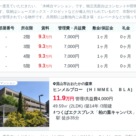
一度見ていただきたい、「木崎台マンション」です。独立洗面台はコンセントや照
す。収納はシューズボックス・クロゼットなどが備え付けられているので、衣類や
が管理されている物件です。共用部には敷地内ごみ置き場・エレベータなどが揃って
部屋番号
所在階
賃料
管理費・共益費
敷金/保証金
礼金
9.3
-
2階
7,000円
1ヶ月
0ヶ月
万円
9.3
-
3階
7,000円
1ヶ月
0ヶ月
万円
9.3
-
4階
7,000円
1ヶ月
0ヶ月
万円
9.3
-
5階
7,000円
1ヶ月
0ヶ月
万円
マンション
流山市
おおたかの森東
ヒンメルブロー (ＨＩＭＭＥＬ ＢＬＡ)
11.9
万円
管理/共益費4,000円
49.59㎡ (2LDK) /築14年 /3階建
つくばエクスプレス
「
柏の葉キャンパス
駅 徒歩35分