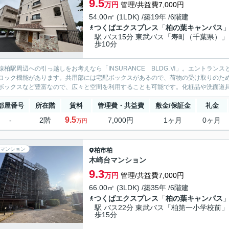
9.5
万円
管理/共益費7,000円
54.00㎡ (1LDK) /築19年 /6階建
つくばエクスプレス
「
柏の葉キャンパス
駅 バス15分 東武バス「寿町（千葉県）」
歩10分
線柏駅周辺への引っ越しをお考えなら「INSURANCE BLDG.Ⅵ」。エントラ
ロック機能があります。共用部には宅配ボックスがあるので、荷物の受け取りのた
ボックスなど豊富なので、広々と空間を利用することも可能です。化粧品や洗面道具と
部屋番号
所在階
賃料
管理費・共益費
敷金/保証金
礼金
9.5
-
2階
7,000円
1ヶ月
0ヶ月
万円
マンション
柏市
柏
木崎台マンション
9.3
万円
管理/共益費7,000円
66.00㎡ (3LDK) /築35年 /6階建
つくばエクスプレス
「
柏の葉キャンパス
駅 バス22分 東武バス「柏第一小学校前」
歩15分