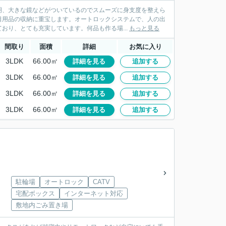
明、大きな鏡などがついているのでスムーズに身支度を整えら
日用品の収納に重宝します。オートロックシステムで、人の出
おり、とても充実しています。何品も作る場...
もっと見る
間取り
面積
詳細
お気に入り
3LDK
66.00㎡
詳細を見る
追加する
3LDK
66.00㎡
詳細を見る
追加する
3LDK
66.00㎡
詳細を見る
追加する
3LDK
66.00㎡
詳細を見る
追加する
駐輪場
オートロック
CATV
」
宅配ボックス
インターネット対応
敷地内ごみ置き場