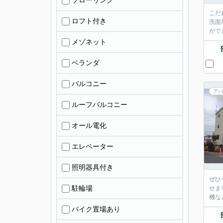
フローリング
こだ
ロフト付き
洗面
がで
メゾネット
ベランダ
バルコニー
アパ
ルーフバルコニー
オール電化
エレベーター
照明器具付き
ぜひ
駐輪場
せま
機な
バイク置場あり