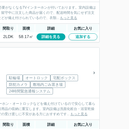
る必要がなくなるTVインターホンが付いております。室内設備は
。留守中に注文した商品が届くので、配送時間を気にせず注文
が備え付けられているので、衣類...
もっと見る
間取り
面積
詳細
お気に入り
2LDK
58.17㎡
詳細を見る
追加する
駐輪場
オートロック
宅配ボックス
」
防犯カメラ
敷地内ごみ置き場
24時間緊急通報システム
ーホン・オートロックなどを備え付けているので安心して暮ら
日用品の収納に重宝します。室内設備は洗面化粧台・浴室乾燥
の受け渡しに不安がある方におすすめです...
もっと見る
間取り
面積
詳細
お気に入り