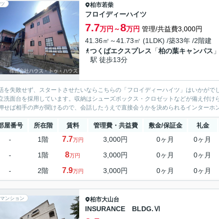
ツ
柏市
若柴
フロイディーハイツ
7.7
8
万円～
万円
管理/共益費3,000円
41.36㎡～41.73㎡ (1LDK) /築33年 /2階建
つくばエクスプレス
「
柏の葉キャンパス
駅 徒歩13分
活を失敗せず、スタートさせたいならこちらの「フロイディーハイツ」はいかがで
立洗面台を採用しています。収納はシューズボックス・クロゼットなどが備え付け
押せば相手の声が聞けるので、会話したうえで直接会うかを決められるインターホン
部屋番号
所在階
賃料
管理費・共益費
敷金/保証金
礼金
7.7
-
1階
3,000円
0ヶ月
0ヶ月
万円
8
-
1階
3,000円
0ヶ月
0ヶ月
万円
7.9
-
2階
3,000円
0ヶ月
0ヶ月
万円
マンション
柏市
大山台
INSURANCE BLDG.Ⅵ