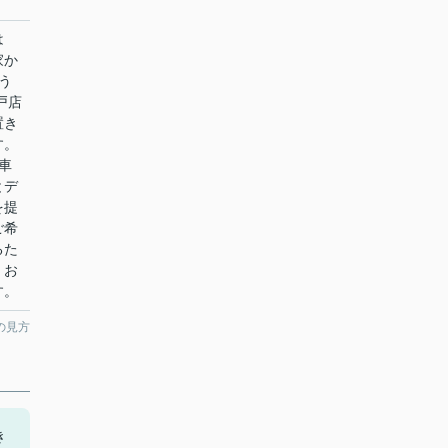
は
家か
う
戸店
置き
す。
車
とデ
を提
ご希
るた
。お
す。
の見方
き