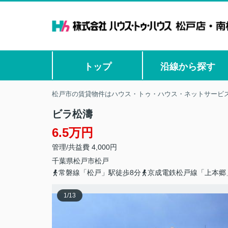
トップ
沿線から探す
松戸市の賃貸物件はハウス・トゥ・ハウス・ネットサービス
ビラ松濤
6.5万円
管理/共益費 4,000円
千葉県
松戸市
松戸
常磐線「松戸」駅徒歩8分
京成電鉄松戸線「上本郷
1
/
13