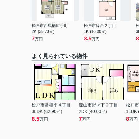
松戸市西馬橋広手町
松戸市稔台２丁目
2K (39.73㎡)
1K (16.00㎡)
3
7
3.5
8
万円
万円
よく見られている物件
松戸市常盤平４丁目
流山市野々下２丁目
松戸市
3LDK (62.90㎡)
2DK (40.00㎡)
1LDK 
8.5
7
8
万円
万円
万円