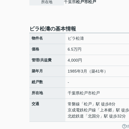
千葉県
松戸市
松戸
所在地
ビラ松濤の基本情報
物件名
ビラ松濤
価格
6.5万円
管理/共益費
4,000円
築年月
1985年3月（築41年）
総戸数
-
所在地
千葉県
松戸市
松戸
交通
常磐線
「
松戸
」駅 徒歩8分
京成電鉄松戸線
「
上本郷
」駅 徒歩
北総鉄道
「
北国分
」駅 徒歩32分