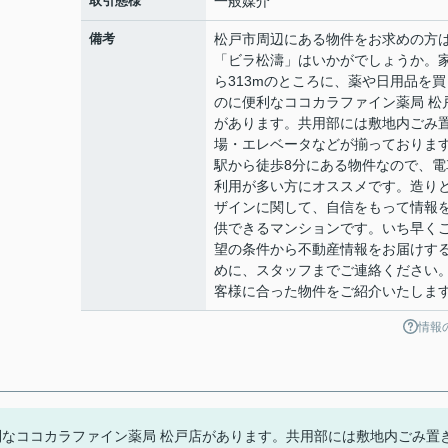
取引態様
一般媒介
備考
松戸市周辺にある物件をお求めの方
「ビラ松濤」はいかがでしょうか。
ら313mのところに、薬や日用品を買
のに便利なココカラファイン薬局 松
があります。共用部には敷地内ごみ
場・エレベータなどが揃っておりま
駅から徒歩8分にある物件なので、電
利用が多い方にオススメです。造り
ザインに関して、自信をもって情報
供できるマンションです。いち早く
望の条件から不動産情報をお届けす
めに、スタッフまでご連絡ください
客様に合った物件をご紹介いたしま
情報
利なココカラファイン薬局 松戸店があります。共用部には敷地内ごみ置