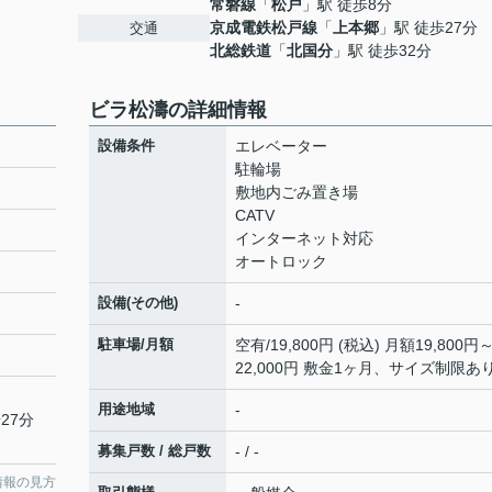
常磐線
「
松戸
」駅 徒歩8分
京成電鉄松戸線
「
上本郷
」駅 徒歩27分
交通
北総鉄道
「
北国分
」駅 徒歩32分
ビラ松濤の詳細情報
設備条件
エレベーター
駐輪場
敷地内ごみ置き場
CATV
インターネット対応
オートロック
設備(その他)
-
駐車場/月額
空有/19,800円 (税込) 月額19,800円
22,000円 敷金1ヶ月、サイズ制限あ
用途地域
-
27分
募集戸数 / 総戸数
- / -
情報の見方