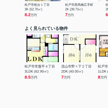
松戸市稔台１丁目
松戸市西馬橋広手町
3K (52.70㎡)
2K (39.73㎡)
2
8.2
7
6
万円
万円
よく見られている物件
松戸市常盤平４丁目
流山市野々下２丁目
松戸市
3LDK (62.90㎡)
2DK (40.00㎡)
1LDK 
8.5
7
8
万円
万円
万円