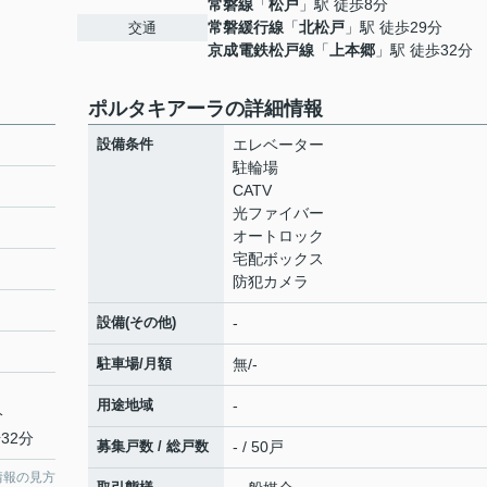
常磐線
「
松戸
」駅 徒歩8分
常磐緩行線
「
北松戸
」駅 徒歩29分
交通
京成電鉄松戸線
「
上本郷
」駅 徒歩32分
ポルタキアーラの詳細情報
設備条件
エレベーター
駐輪場
CATV
光ファイバー
オートロック
宅配ボックス
防犯カメラ
設備(その他)
-
駐車場/月額
無/-
用途地域
-
分
32分
募集戸数 / 総戸数
- / 50戸
情報の見方