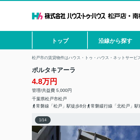
トップ
沿線から探す
松戸市の賃貸物件はハウス・トゥ・ハウス・ネットサービス
ポルタキアーラ
4.8万円
管理/共益費 5,000円
千葉県
松戸市
松戸
常磐線「松戸」駅徒歩8分
常磐緩行線「北松戸」駅
1
/
14