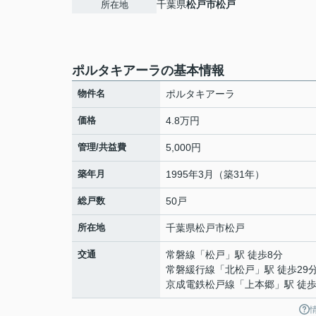
千葉県
松戸市
松戸
所在地
ポルタキアーラの基本情報
物件名
ポルタキアーラ
価格
4.8万円
管理/共益費
5,000円
築年月
1995年3月（築31年）
総戸数
50戸
所在地
千葉県
松戸市
松戸
交通
常磐線
「
松戸
」駅 徒歩8分
常磐緩行線
「
北松戸
」駅 徒歩29
京成電鉄松戸線
「
上本郷
」駅 徒歩