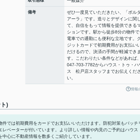
取引態様
一般媒介
備考
ぜひ一度見ていただきたい、「ポル
アーラ」です。造りとデザインに関
て、自信をもって情報を提供できる
ションです。駅から徒歩8分の物件で
電車での通勤にも便利な立地です。
ジットカードで初期費用がお支払い
だけるので、決済の手間が軽減でき
す。こだわりたい条件などがあれば
047-703-7782からハウス・トゥ・ハ
ス 松戸店スタッフまでお伝えくだ
い。
情報
ト)
物件では初期費用をカードでお支払いいただけます。防犯対策もバッチ
エレベーターが付いています。より詳しい情報や内見のご予約はハウス
を中心に不動産情報を数多くご紹介しています。