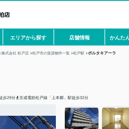
エリアから探す
店舗情報
かんた
ポルタキアーラ
株式会社 松戸店
松戸市の賃貸物件一覧
松戸駅
徒歩29分
京成電鉄松戸線「上本郷」駅徒歩32分