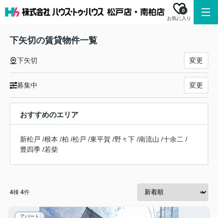
0
お気に入り
下矢切の賃貸物件一覧
下矢切
変更
募集中
変更
おすすめのエリア
新松戸
/
根本
/
柏
/
松戸
/
東平賀
/
野々下
/
南流山
/
十余二
/
豊四季
/
若柴
4
棟
4
件
アパート