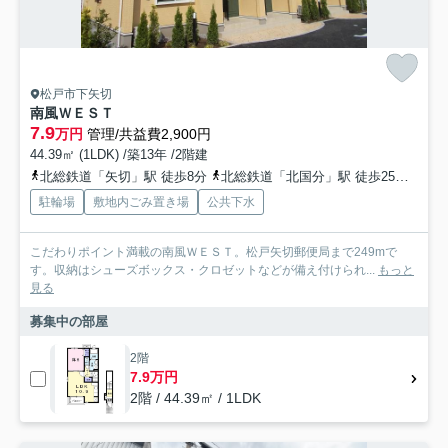
松戸市下矢切
南風ＷＥＳＴ
7.9
万円
管理/共益費2,900円
44.39㎡ (1LDK) /築13年 /2階建
北総鉄道「矢切」駅 徒歩8分
北総鉄道「北国分」駅 徒歩25分
北総
駐輪場
敷地内ごみ置き場
公共下水
こだわりポイント満載の南風ＷＥＳＴ。松戸矢切郵便局まで249mで
す。収納はシューズボックス・クロゼットなどが備え付けられ...
もっと
見る
募集中の部屋
2階
7.9万円
2階 / 44.39㎡ / 1LDK