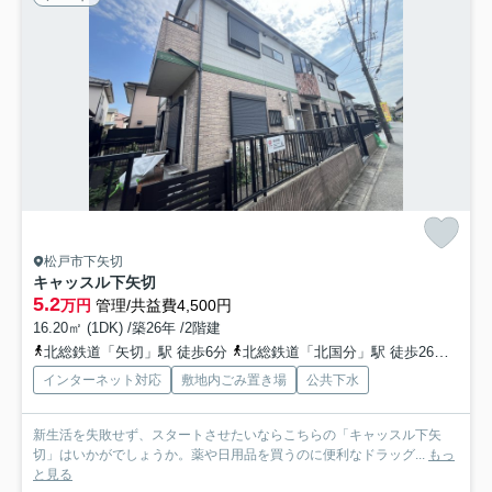
松戸市下矢切
キャッスル下矢切
5.2
万円
管理/共益費4,500円
16.20㎡ (1DK) /築26年 /2階建
北総鉄道「矢切」駅 徒歩6分
北総鉄道「北国分」駅 徒歩26分
北総
インターネット対応
敷地内ごみ置き場
公共下水
新生活を失敗せず、スタートさせたいならこちらの「キャッスル下矢
切」はいかがでしょうか。薬や日用品を買うのに便利なドラッグ...
もっ
と見る