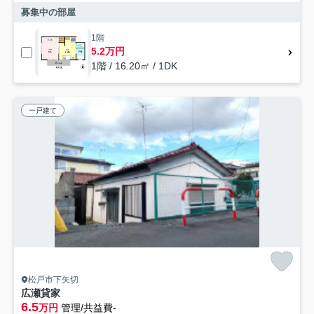
募集中の部屋
1階
5.2万円
1階 / 16.20㎡ / 1DK
一戸建て
松戸市下矢切
広瀬貸家
6.5
万円
管理/共益費-