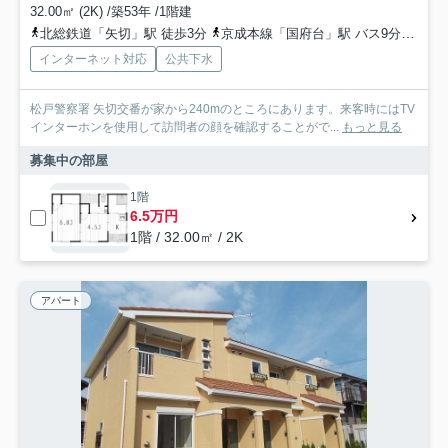
32.00㎡ (2K) /築53年 /1階建
北総鉄道「矢切」駅 徒歩3分
京成本線「国府台」駅 バス9分 京成バス千葉ウエスト「矢切駅」 停歩4分
インターネット対応
公共下水
松戸警察署 矢切交番が家から240mのところにあります。来客時にはTV
インターホンを使用して訪問者の顔を確認することがで...
もっと見る
募集中の部屋
1階
6.5万円
1階 / 32.00㎡ / 2K
アパート