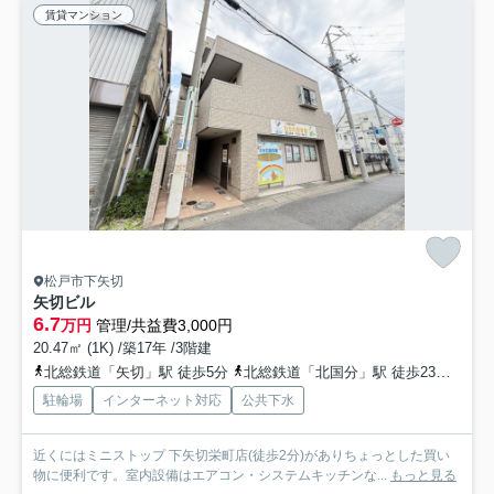
賃貸マンション
松戸市下矢切
矢切ビル
6.7
万円
管理/共益費3,000円
20.47㎡ (1K) /築17年 /3階建
北総鉄道「矢切」駅 徒歩5分
北総鉄道「北国分」駅 徒歩23分
北総
駐輪場
インターネット対応
公共下水
近くにはミニストップ 下矢切栄町店(徒歩2分)がありちょっとした買い
物に便利です。室内設備はエアコン・システムキッチンな...
もっと見る