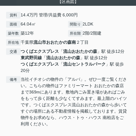
【区画図】
14.4万円 管理/共益費 6,000円
賃料
64.04㎡
2LDK
面積
間取り
築12年
2階/2階建
築年数
所在階
千葉県
流山市
おおたかの森南
２丁目
所在地
つくばエクスプレス
「
流山おおたかの森
」駅 徒歩12分
交通
東武野田線
「
流山おおたかの森
」駅 徒歩12分
つくばエクスプレス
「
流山セントラルパーク
」駅 徒歩
20分
当社イチオシの物件の「アルバ」。ぜひ一度ご覧くださ
備考
い。こちらの物件はファミリーマート おおたかの森店
まで369mにあります。敷地内ごみ置き場があればごみ
をもって歩く距離も少なくてすみます。最上階のハイツ
です。つくばエクスプレス流山おおたかの森から歩いて
すぐの場所にある不動産情報を掲載しております。賃貸
物件をお求めなら、ハウス・トゥ・ハウス 南柏店をご
利用ください。