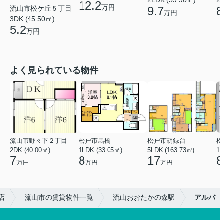
2LDK (59.90㎡)
2
12.2
万円
流山市松ケ丘５丁目
9.7
万円
3DK (45.50㎡)
5.2
万円
よく見られている物件
流山市野々下２丁目
松戸市馬橋
松戸市胡録台
2DK (40.00㎡)
1LDK (33.05㎡)
5LDK (163.73㎡)
1
7
8
17
万円
万円
万円
店
流山市の賃貸物件一覧
流山おおたかの森駅
アルバ