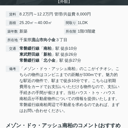
【外観】
8.2万円～12.2万円 管理/共益費 8,000円
賃料
25.20㎡～40.00㎡
1LDK
面積
間取り
新築
1階/3階建
築年数
所在階
千葉県
流山市
向小金
３丁目
所在地
常磐緩行線
「
南柏
」駅 徒歩10分
交通
東武野田線
「
新柏
」駅 徒歩26分
常磐緩行線
「
北小金
」駅 徒歩27分
「メゾン・ドゥ・アッシュ南柏」のここがイチオシ。こ
備考
ちらの物件はコンビニまでの距離が330mです。魅力的
な駅近の物件で、駅まで徒歩10分です。こちらは初期
費用をカードでお支払いいただける物件なので、支払い
手続きの手間が省けます。当社ハウス・トゥ・ハウス
南柏店が不動産物件についての情報を提供いたします。
常磐緩行線南柏周辺で不動産を求めるのであれば、まず
はお問い合わせください。
メゾン・ドゥ・アッシュ南柏のコメント(おすすめ