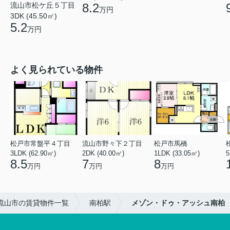
流山市松ケ丘５丁目
8.2
万円
3DK (45.50㎡)
5.2
万円
よく見られている物件
松戸市常盤平４丁目
流山市野々下２丁目
松戸市馬橋
3LDK (62.90㎡)
2DK (40.00㎡)
1LDK (33.05㎡)
5
8.5
7
8
万円
万円
万円
流山市の賃貸物件一覧
南柏駅
メゾン・ドゥ・アッシュ南柏