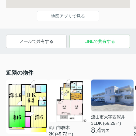
地図アプリで見る
メールで共有する
LINEで共有する
近隣の物件
流山市大字西深井
3LDK (66.25㎡)
流山市駒木
8.4
万円
2K (45.72㎡)
2