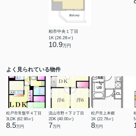
柏市中央１丁目
1K (26.28㎡)
10.9
万円
よく見られている物件
松戸市常盤平４丁目
流山市野々下２丁目
松戸市上本郷
3LDK (62.90㎡)
2DK (40.00㎡)
1K (22.78㎡)
5
8.5
7
8
万円
万円
万円