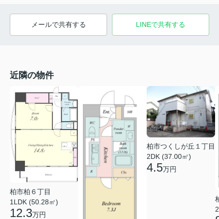
メールで共有する
LINEで共有する
近隣の物件
柏市つくしが丘１丁目
2DK (37.00㎡)
4.5
万円
柏市柏６丁目
1LDK (50.28㎡)
2
12.3
万円