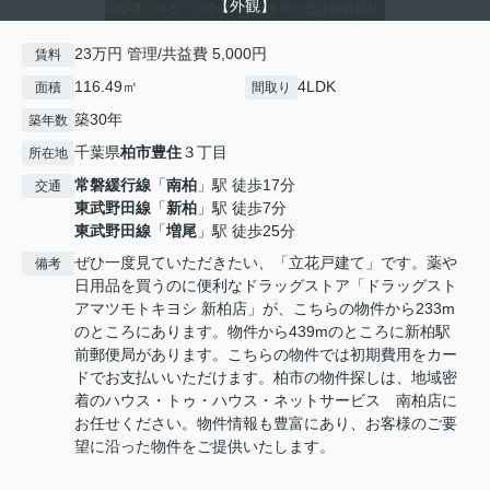
【外観】
23万円 管理/共益費 5,000円
賃料
116.49㎡
4LDK
面積
間取り
築30年
築年数
千葉県
柏市
豊住
３丁目
所在地
常磐緩行線
「
南柏
」駅 徒歩17分
交通
東武野田線
「
新柏
」駅 徒歩7分
東武野田線
「
増尾
」駅 徒歩25分
ぜひ一度見ていただきたい、「立花戸建て」です。薬や
備考
日用品を買うのに便利なドラッグストア「ドラッグスト
アマツモトキヨシ 新柏店」が、こちらの物件から233m
のところにあります。物件から439mのところに新柏駅
前郵便局があります。こちらの物件では初期費用をカー
ドでお支払いいただけます。柏市の物件探しは、地域密
着のハウス・トゥ・ハウス・ネットサービス 南柏店に
お任せください。物件情報も豊富にあり、お客様のご要
望に沿った物件をご提供いたします。