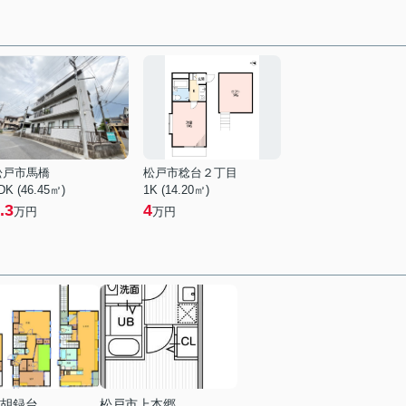
松戸市馬橋
松戸市稔台２丁目
DK (46.45㎡)
1K (14.20㎡)
.3
4
万円
万円
胡録台
松戸市上本郷