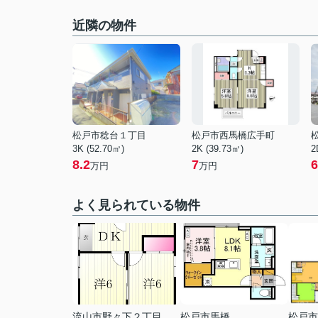
近隣の物件
松戸市稔台１丁目
松戸市西馬橋広手町
3K (52.70㎡)
2K (39.73㎡)
2
8.2
7
6
万円
万円
よく見られている物件
流山市野々下２丁目
松戸市馬橋
松戸市