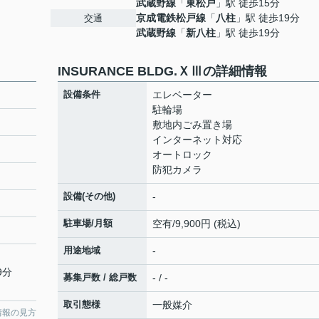
武蔵野線
「
東松戸
」駅 徒歩15分
京成電鉄松戸線
「
八柱
」駅 徒歩19分
交通
武蔵野線
「
新八柱
」駅 徒歩19分
INSURANCE BLDG.ＸⅢの詳細情報
設備条件
エレベーター
駐輪場
敷地内ごみ置き場
インターネット対応
オートロック
防犯カメラ
設備(その他)
-
駐車場/月額
空有/9,900円 (税込)
用途地域
-
9分
募集戸数 / 総戸数
- / -
取引態様
一般媒介
情報の見方