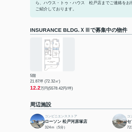
ら、ハウス・トゥ・ハウス 松戸店までご連絡をお
ご紹介しております。
INSURANCE BLDG.ＸⅢで募集中の物件
5階
21.87坪 (72.32㎡)
12.2
万円(5578.42円/坪)
周辺施設
コンビニエンスストア
コ
ローソン 松戸河原塚店
セ
324ｍ（5分）
7