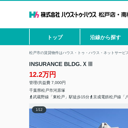
トップ
沿線から探す
松戸市の賃貸物件はハウス・トゥ・ハウス・ネットサービス
INSURANCE BLDG.ＸⅢ
12.2万円
管理/共益費 7,000円
千葉県
松戸市
河原塚
武蔵野線「東松戸」駅徒歩15分
京成電鉄松戸線「八
1
/
12