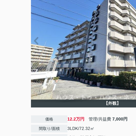
【外観】
12.2万円
管理/共益費
7,000円
価格
3LDK/72.32㎡
間取り/面積