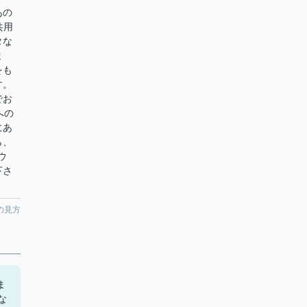
あの
共用
タな
ま
をも
す。
でお
への
にあ
ら、
ウ
下さ
の見方
ま
な