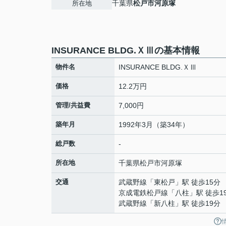
千葉県
松戸市
河原塚
所在地
INSURANCE BLDG.ＸⅢの基本情報
物件名
INSURANCE BLDG.ＸⅢ
価格
12.2万円
管理/共益費
7,000円
築年月
1992年3月（築34年）
総戸数
-
所在地
千葉県
松戸市
河原塚
交通
武蔵野線
「
東松戸
」駅 徒歩15分
京成電鉄松戸線
「
八柱
」駅 徒歩1
武蔵野線
「
新八柱
」駅 徒歩19分