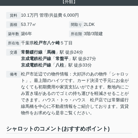
【外観】
10.1万円 管理/共益費 6,000円
賃料
53.77㎡
2LDK
面積
間取り
築6年
3階/3階建
築年数
所在階
千葉県
松戸市
八ケ崎
５丁目
所在地
常磐緩行線
「
馬橋
」駅 徒歩24分
交通
京成電鉄松戸線
「
常盤平
」駅 徒歩27分
京成電鉄松戸線
「
八柱
」駅 徒歩33分
松戸市近辺での物件情報：大好評のあの物件「シャロッ
備考
ト」。最上階のハイツです。カード決済で手元にお金が
なくても初期費用や家賃支払いができます。敷地内にご
み置き場があるのでゴミの持ち運びを軽減させることが
できます。ハウス・トゥ・ハウス 松戸店では常磐緩行
線馬橋を中心に不動産情報をご紹介しております。賃貸
物件をお求めなら是非ご覧ください。
シャロットのコメント(おすすめポイント)