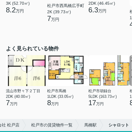
3K (52.70㎡)
2DK (46.45㎡)
松戸市西馬橋広手町
8.2
6.3
万円
万円
2K (39.73㎡)
7
1
万円
よく見られている物件
流山市野々下２丁目
松戸市馬橋
松戸市胡録台
2DK (40.00㎡)
1LDK (33.05㎡)
5LDK (163.73㎡)
1
7
8
17
万円
万円
万円
社 松戸店
松戸市の賃貸物件一覧
馬橋駅
シャロット