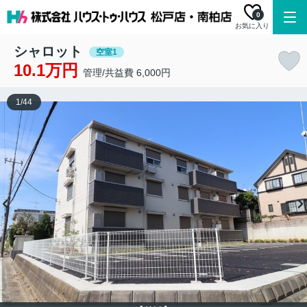
0
お気に入り
シャロット
空室1
10.1万円
管理/共益費 6,000円
1
/
44