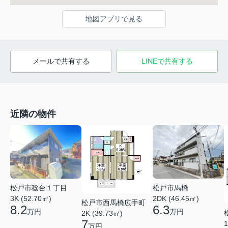
地図アプリで見る
メールで共有する
LINEで共有する
近隣の物件
松戸市稔台１丁目
松戸市馬橋
3K (52.70㎡)
2DK (46.45㎡)
松戸市西馬橋広手町
8.2
6.3
万円
万円
2K (39.73㎡)
7
1
万円