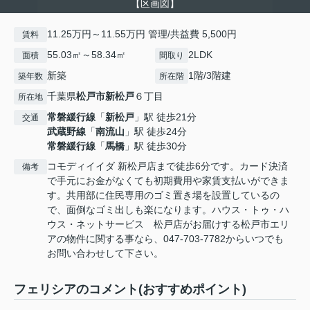
【区画図】
11.25万円～11.55万円 管理/共益費 5,500円
賃料
55.03㎡～58.34㎡
2LDK
面積
間取り
新築
1階/3階建
築年数
所在階
千葉県
松戸市
新松戸
６丁目
所在地
常磐緩行線
「
新松戸
」駅 徒歩21分
交通
武蔵野線
「
南流山
」駅 徒歩24分
常磐緩行線
「
馬橋
」駅 徒歩30分
コモディイイダ 新松戸店まで徒歩6分です。カード決済
備考
で手元にお金がなくても初期費用や家賃支払いができま
す。共用部に住民専用のゴミ置き場を設置しているの
で、面倒なゴミ出しも楽になります。ハウス・トゥ・ハ
ウス・ネットサービス 松戸店がお届けする松戸市エリ
アの物件に関する事なら、047-703-7782からいつでも
お問い合わせして下さい。
フェリシアのコメント(おすすめポイント)