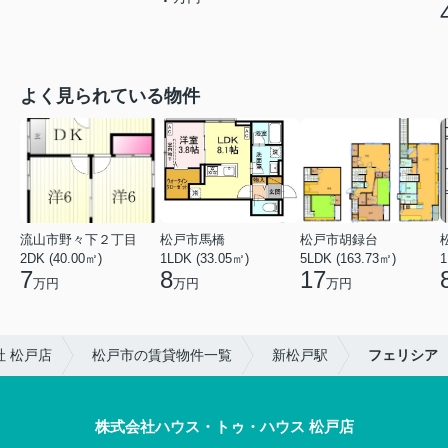
よく見られている物件
流山市野々下２丁目
松戸市馬橋
松戸市胡録台
2DK (40.00㎡)
1LDK (33.05㎡)
5LDK (163.73㎡)
1
7
8
17
万円
万円
万円
 松戸店
松戸市の賃貸物件一覧
新松戸駅
フェリシア
株式会社ハウス・トゥ・ハウス 松戸店