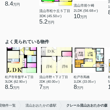
8.4
万円
流山市前ケ崎
1
2LDK (56.68㎡)
流山市松ケ丘５丁目
10
3DK (45.50㎡)
万円
5.2
万円
よく見られている物件
松戸市常盤平４丁目
流山市野々下２丁目
松戸市馬橋
3LDK (62.90㎡)
2DK (40.00㎡)
1LDK (33.05㎡)
5
8.5
7
8
万円
万円
万円
貸物件一覧
流山おおたかの森駅
クレール流山おおたかの森