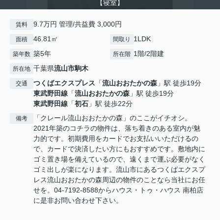
【寝室】
9.7万円 管理/共益費 3,000円
賃料
46.81㎡
1LDK
面積
間取り
築5年
1階/2階建
築年数
所在階
千葉県
流山市
駒木
所在地
つくばエクスプレス
「
流山おおたかの森
」駅 徒歩19分
交通
東武野田線
「
流山おおたかの森
」駅 徒歩19分
東武野田線
「
初石
」駅 徒歩22分
「クレール流山おおたかの森」のここがイチオシ。
備考
2021年築のコチラの物件は、落ち着きのある室内が魅
力的です。初期費用をカードでお支払いいただけるの
で、カードで決済したい方にもおすすめです。敷地内に
ゴミ置き場を備えているので、遠くまで運ぶ必要がなく
ゴミ出しが楽になります。流山市にあるつくばエクスプ
レス流山おおたかの森周辺の物件のことなら当社にお任
せを。04-7192-8588からハウス・トゥ・ハウス 南柏店
に是非お問い合わせ下さい。