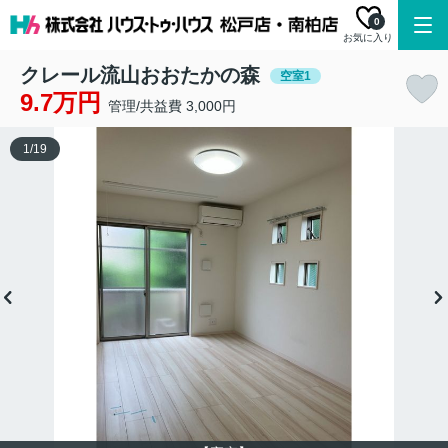
0
お気に入り
クレール流山おおたかの森
空室1
9.7万円
管理/共益費 3,000円
1
/
19