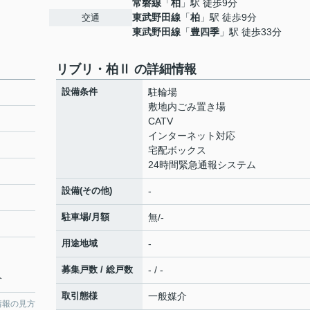
常磐線
「
柏
」駅 徒歩9分
東武野田線
「
柏
」駅 徒歩9分
交通
東武野田線
「
豊四季
」駅 徒歩33分
リブリ・柏Ⅱ の詳細情報
設備条件
駐輪場
敷地内ごみ置き場
CATV
インターネット対応
宅配ボックス
24時間緊急通報システム
設備(その他)
-
駐車場/月額
無/-
用途地域
-
募集戸数 / 総戸数
- / -
分
取引態様
一般媒介
情報の見方