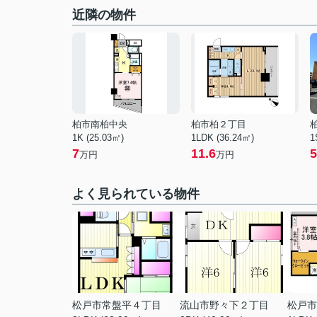
近隣の物件
柏市南柏中央
柏市柏２丁目
1K (25.03㎡)
1LDK (36.24㎡)
1
7
11.6
5
万円
万円
よく見られている物件
松戸市常盤平４丁目
流山市野々下２丁目
松戸市