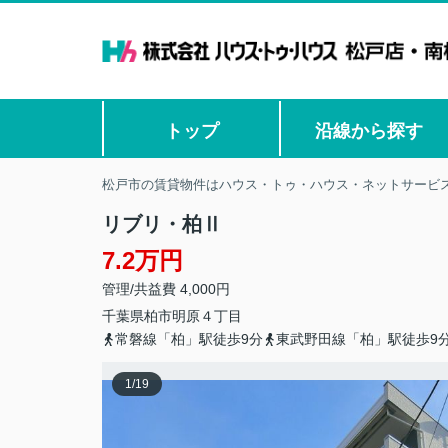
トップ
沿線から探す
松戸市の賃貸物件はハウス・トゥ・ハウス・ネットサービス
リブリ・柏Ⅱ
7.2万円
管理/共益費 4,000円
千葉県
柏市
明原
４丁目
常磐線「柏」駅徒歩9分
東武野田線「柏」駅徒歩9
1
/
19