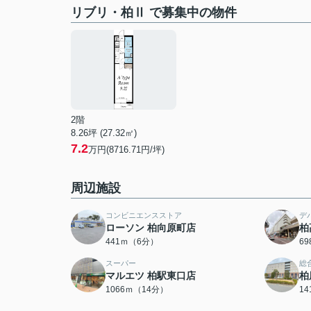
リブリ・柏Ⅱ で募集中の物件
2階
8.26坪 (27.32㎡)
7.2
万円(8716.71円/坪)
周辺施設
コンビニエンスストア
デ
ローソン 柏向原町店
柏
441ｍ（6分）
6
スーパー
総
マルエツ 柏駅東口店
柏
1066ｍ（14分）
1