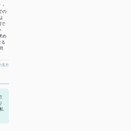
リ・
での
よ
場で
ト
求め
なる
問
の見方
方
り
私