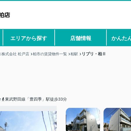
エリアから探す
店舗情報
かんた
リブリ・柏Ⅱ
株式会社 松戸店
柏市の賃貸物件一覧
柏駅
分
東武野田線「豊四季」駅徒歩33分