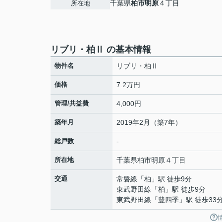
千葉県
柏市
明原
４丁目
所在地
リブリ・柏Ⅱ の基本情報
物件名
リブリ・柏Ⅱ
価格
7.2万円
管理/共益費
4,000円
築年月
2019年2月（築7年）
総戸数
-
所在地
千葉県
柏市
明原
４丁目
交通
常磐線
「
柏
」駅 徒歩9分
東武野田線
「
柏
」駅 徒歩9分
東武野田線
「
豊四季
」駅 徒歩33