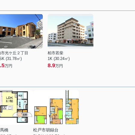
柏市光ケ丘２丁目
柏市若柴
SK (31.78㎡)
1K (30.24㎡)
.5
8.9
万円
万円
馬橋
松戸市胡録台