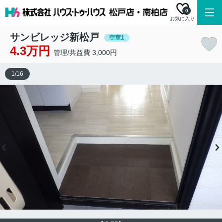
0
お気に入り
サンビレッジ新松戸
空室1
4.3万円
管理/共益費 3,000円
1
/
16