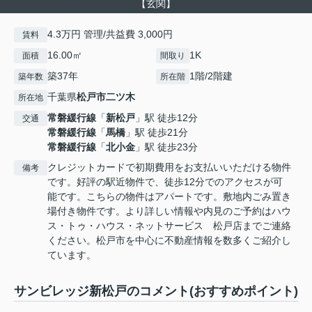
【玄関】
4.3万円 管理/共益費 3,000円
賃料
16.00㎡
1K
面積
間取り
築37年
1階/2階建
築年数
所在階
千葉県
松戸市
二ツ木
所在地
常磐緩行線
「
新松戸
」駅 徒歩12分
交通
常磐緩行線
「
馬橋
」駅 徒歩21分
常磐緩行線
「
北小金
」駅 徒歩23分
クレジットカードで初期費用をお支払いいただける物件
備考
です。好評の駅近物件で、徒歩12分でのアクセスが可
能です。こちらの物件はアパートです。敷地内ごみ置き
場付き物件です。より詳しい情報や内見のご予約はハウ
ス・トゥ・ハウス・ネットサービス 松戸店までご連絡
ください。松戸市を中心に不動産情報を数多くご紹介し
ています。
サンビレッジ新松戸のコメント(おすすめポイント)