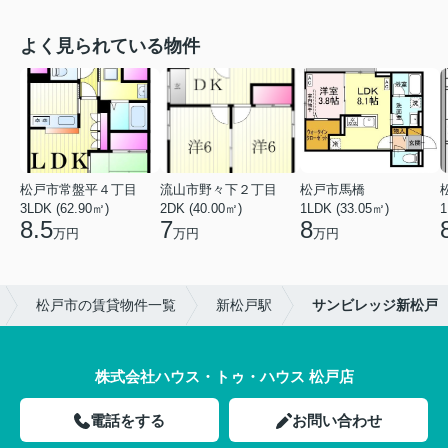
よく見られている物件
松戸市常盤平４丁目
流山市野々下２丁目
松戸市馬橋
3LDK (62.90㎡)
2DK (40.00㎡)
1LDK (33.05㎡)
1
8.5
7
8
万円
万円
万円
松戸市の賃貸物件一覧
新松戸駅
サンビレッジ新松戸
株式会社ハウス・トゥ・ハウス 松戸店
電話をする
お問い合わせ