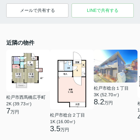
メールで共有する
LINEで共有する
近隣の物件
松戸市稔台１丁目
3K (52.70㎡)
松戸市西馬橋広手町
8.2
万円
2K (39.73㎡)
7
1
万円
松戸市稔台２丁目
1K (16.00㎡)
3.5
万円