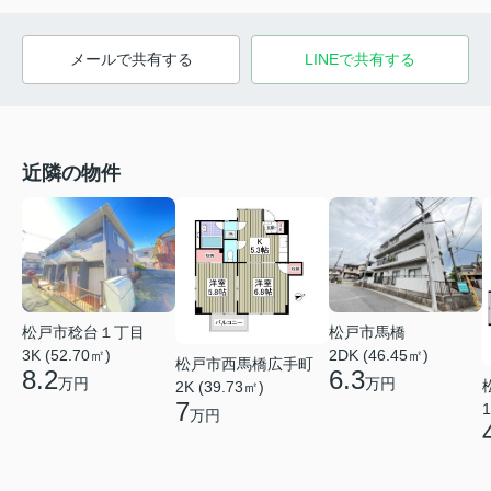
メールで共有する
LINEで共有する
近隣の物件
松戸市稔台１丁目
松戸市馬橋
3K (52.70㎡)
2DK (46.45㎡)
松戸市西馬橋広手町
8.2
6.3
万円
万円
2K (39.73㎡)
7
1
万円