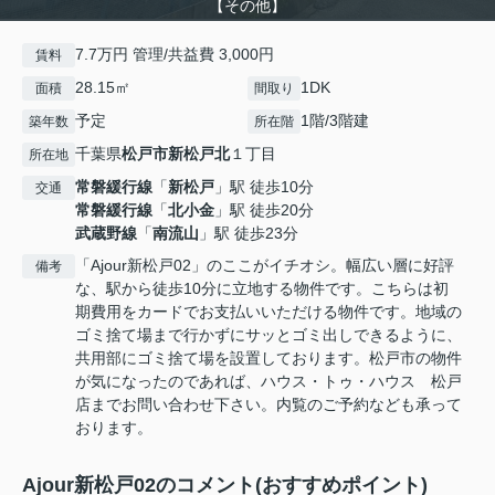
【その他】
7.7万円 管理/共益費 3,000円
賃料
28.15㎡
1DK
面積
間取り
予定
1階/3階建
築年数
所在階
千葉県
松戸市
新松戸北
１丁目
所在地
常磐緩行線
「
新松戸
」駅 徒歩10分
交通
常磐緩行線
「
北小金
」駅 徒歩20分
武蔵野線
「
南流山
」駅 徒歩23分
「Ajour新松戸02」のここがイチオシ。幅広い層に好評
備考
な、駅から徒歩10分に立地する物件です。こちらは初
期費用をカードでお支払いいただける物件です。地域の
ゴミ捨て場まで行かずにサッとゴミ出しできるように、
共用部にゴミ捨て場を設置しております。松戸市の物件
が気になったのであれば、ハウス・トゥ・ハウス 松戸
店までお問い合わせ下さい。内覧のご予約なども承って
おります。
Ajour新松戸02のコメント(おすすめポイント)