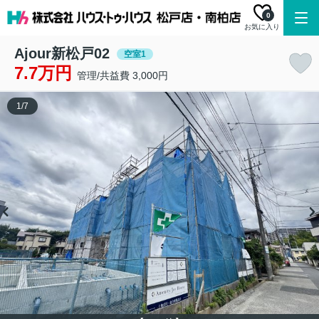
0
お気に入り
Ajour新松戸02
空室1
7.7万円
管理/共益費 3,000円
1
/
7