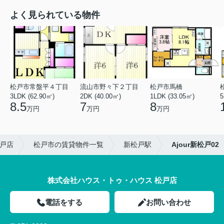
よく見られている物件
松戸市常盤平４丁目
流山市野々下２丁目
松戸市馬橋
3LDK (62.90㎡)
2DK (40.00㎡)
1LDK (33.05㎡)
5
8.5
7
8
万円
万円
万円
戸店
松戸市の賃貸物件一覧
新松戸駅
Ajour新松戸02
株式会社ハウス・トゥ・ハウス 松戸店
電話をする
お問い合わせ