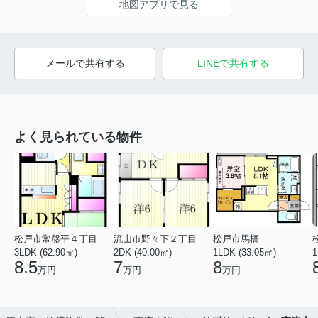
地図アプリで見る
メールで共有する
LINEで共有する
よく見られている物件
松戸市常盤平４丁目
流山市野々下２丁目
松戸市馬橋
3LDK (62.90㎡)
2DK (40.00㎡)
1LDK (33.05㎡)
1
8.5
7
8
万円
万円
万円