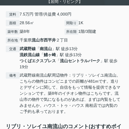
【居間・リビング】
7.5万円 管理/共益費 4,000円
賃料
28.56㎡
1K
面積
間取り
築8年
1階/3階建
築年数
所在階
千葉県
流山市
西平井
２丁目
所在地
武蔵野線
「
南流山
」駅 徒歩13分
交通
流鉄流山線
「
鰭ヶ崎
」駅 徒歩13分
つくばエクスプレス
「
流山セントラルパーク
」駅 徒歩
19分
武蔵野線南流山駅周辺物件：リブリ・ソレイユ南流山。
備考
こちらの物件はコンビニまでの距離が481mです。造り
とデザインに関して、自信をもって情報を提供できるマ
ンションです。築8年のイチオシ物件はこちらです。流
山市の物件で気になるものがあれば、まずは内覧をして
みませんか。ハウス・トゥ・ハウス 南柏店では内覧の
ご予約も承っております。
リブリ・ソレイユ南流山のコメント(おすすめポイ