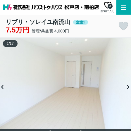
0
お気に入り
リブリ・ソレイユ南流山
空室1
7.5万円
管理/共益費 4,000円
1
/
17